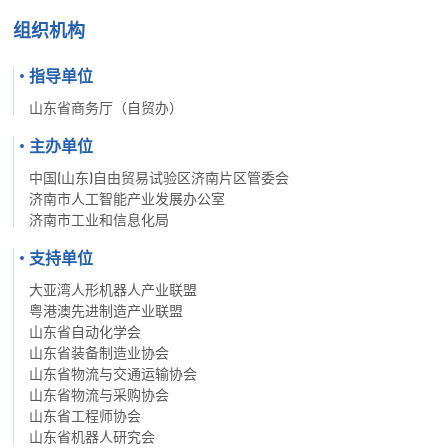
组织机构
指导单位
0
0
山东省商务厅（自贸办）
1
0
1
2
0
1
2
主办单位
3
1
2
3
中国(山东)自由贸易试验区济南片区管委会
4
济南市人工智能产业发展办公室
2
3
4
济南市工业和信息化局
5
3
0
4
5
支持单位
6
4
1
5
0
6
7
5
0
2
6
1
7
0
大亚湾人形机器人产业联盟
粤港澳先进制造产业联盟
8
6
0
1
3
7
2
0
8
1
山东省自动化学会
9
7
1
2
4
8
3
1
9
2
山东省装备制造业协会
0
0
山东省物流与交通运输协会
0
8
2
3
5
9
4
2
0
3
1
1
山东省物流与采购协会
1
9
3
4
6
0
5
3
1
4
山东省工程师协会
2
2
0
0
0
山东省机器人研究会