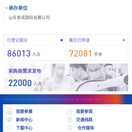
2
0
4
5
7
1
6
4
2
5
3
3
1
1
1
3
1
5
6
8
2
7
5
3
6
承办单位
4
4
2
2
2
4
2
6
7
9
3
8
6
4
7
山东金诺国际会展公司
5
5
3
3
3
5
3
7
8
0
4
9
7
5
8
6
6
4
4
4
6
4
8
9
1
5
0
8
6
9
7
7
5
5
5
已登记观众
展位已申请
7
5
9
0
2
6
1
9
7
0
8
8
6
6
6
8
6
0
1
3
7
2
0
8
1
9
9
7
7
7
人次
平米
9
7
1
2
4
8
3
1
9
2
0
0
8
8
8
,
8
2
3
5
9
4
2
,
3
采购商需求发布
1
1
9
9
9
.
9
3
4
6
,
5
3
.
4
2
2
0
0
0
人次
,
4
5
7
.
6
4
5
3
3
1
1
1
.
5
6
8
7
5
6
4
4
2
2
2
‌China International Advanced Manufacturing Technology Expo‌
6
7
9
8
6
7
5
5
3
3
3
我要参展
我要参观
7
8
,
9
7
8
6
6
4
4
4
新闻中心
交通线路
8
9
.
,
8
9
7
7
5
5
5
下载中心
合作媒体